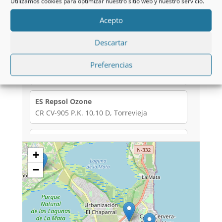
Utilizamos cookies para optimizar nuestro sitio web y nuestro servicio.
Acepto
ES BP Nueva Torrevieja
Calle Apolo, 74, Torrevieja
Descartar
ES BP Coronelita
Preferencias
Av. de Denia, S/N, Torrevieja
ES Repsol Ozone
CR CV-905 P.K. 10,10 D, Torrevieja
ES Repsol Aguas Nuevas
Av. de las Cortes Valencianas, 60, Torrevieja
+
−
ES Repsol Alfredo Nobel
Av. Alfredo Nobel, 195, Torrevieja
ES Repsol Los Balcones