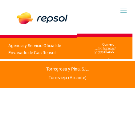
Comerc
Agencia y Servicio Oficial de
ializado
Envasado de Gas Repsol
r
Torregrosa y Pina, S.L.
Torrevieja (Alicante)