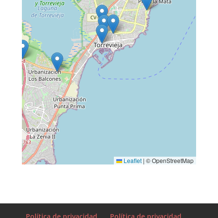
CV-95 PK 2, Torrevieja
ES Repsol Lo Blanc
CR CV-945 LO BLANC, 1,3, 03187 Los
Montesinos, Alicante
ES Repsol Villa Martin, Cerca CC Zenia
Boulevard
Ctra. de Villamartín, Dehesa de Campoamor
Leaflet
|
© OpenStreetMap
Política de privacidad
Política de privacidad