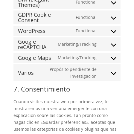
Functional
Themes)
Consent
to
GDPR Cookie
Functional
service
Consent
Consent
divi-
to
WordPress
Functional
(elegant-
Consent
service
themes)
Google
to
gdpr-
Marketing/Tracking
reCAPTCHA
Consent
service
cookie-
to
wordpress
consent
Google Maps
Marketing/Tracking
Consent
service
to
google-
Propósito pendiente de
Varios
service
recaptcha
Consent
investigación
google-
to
7. Consentimiento
maps
service
varios
Cuando visites nuestra web por primera vez, te
mostraremos una ventana emergente con una
explicación sobre las cookies. Tan pronto como
hagas clic en «Guardar preferencias», aceptas que
usemos las categorías de cookies y plugins que has