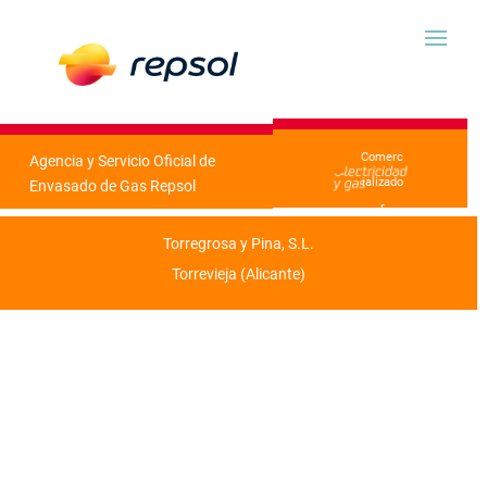
Comerc
Agencia y Servicio Oficial de
ializado
Envasado de Gas Repsol
r
Torregrosa y Pina, S.L.
Torrevieja (Alicante)